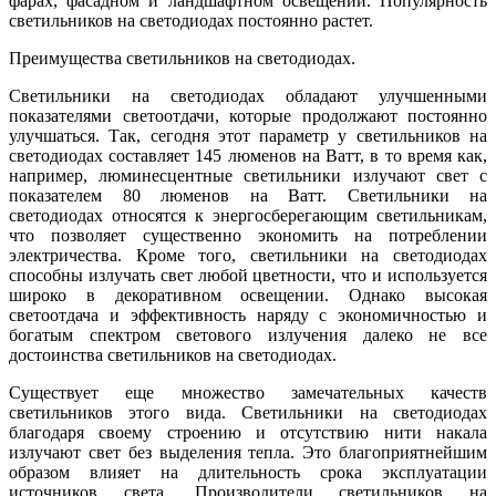
фарах, фасадном и ландшафтном освещении. Популярность
светильников на светодиодах постоянно растет.
Преимущества светильников на светодиодах.
Светильники на светодиодах обладают улучшенными
показателями светоотдачи, которые продолжают постоянно
улучшаться. Так, сегодня этот параметр у светильников на
светодиодах составляет 145 люменов на Ватт, в то время как,
например, люминесцентные светильники излучают свет с
показателем 80 люменов на Ватт. Светильники на
светодиодах относятся к энергосберегающим светильникам,
что позволяет существенно экономить на потреблении
электричества. Кроме того, светильники на светодиодах
способны излучать свет любой цветности, что и используется
широко в декоративном освещении. Однако высокая
светоотдача и эффективность наряду с экономичностью и
богатым спектром светового излучения далеко не все
достоинства светильников на светодиодах.
Существует еще множество замечательных качеств
светильников этого вида. Светильники на светодиодах
благодаря своему строению и отсутствию нити накала
излучают свет без выделения тепла. Это благоприятнейшим
образом влияет на длительность срока эксплуатации
источников света. Производители светильников на