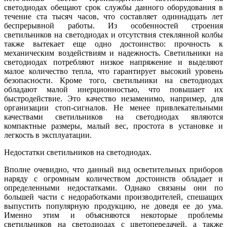
светодиодах обещают срок службы данного оборудования в
течение ста тысяч часов, что составляет одиннадцать лет
беспрерывной работы. Из особенностей строения
светильников на светодиодах и отсутствия стеклянной колбы
также вытекает еще одно достоинство: прочность к
механическим воздействиям и надежность. Светильники на
светодиодах потребляют низкое напряжение и выделяют
малое количество тепла, что гарантирует высокий уровень
безопасности. Кроме того, светильники на светодиодах
обладают малой инерционностью, что повышает их
быстродействие. Это качество незаменимо, например, для
организации стоп-сигналов. Не менее привлекательными
качествами светильников на светодиодах являются
компактные размеры, малый вес, простота в установке и
легкость в эксплуатации.
Недостатки светильников на светодиодах.
Вполне очевидно, что данный вид осветительных приборов
наряду с огромным количеством достоинств обладает и
определенными недостатками. Однако связаны они по
большей части с недоработками производителей, спешащих
выпустить популярную продукцию, не доведя ее до ума.
Именно этим и объясняются некоторые проблемы
светильников на светодиодах с цветопередачей, а также