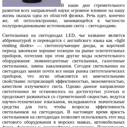
В наши дни стремительного
развития всех направлений науки огромное влияние на нашу
жизнь оказала одна из областей физики. Речь идет, конечно
же, об оптоэлектронике, занимающейся в частности
полупроводниковыми источниками света – светодиодами.
Светильники на светодиодах LED, чье название является
аббревиатурой и переводится с английского языка как «light
emitting diodes» — светоизлучающие диоды, за короткий
период завоевали хорошие позиции на рынке осветительных
приборов, потеснив при этом другие виды осветительного
оборудования: люминесцентные светильники, галогенные
светильники, лампы накаливания. Сегодня светильники на
светодиодах заняли почти все ниши рынка светотехнических
приборов, что легко объясняется их замечательными
свойствами: потрясающей эффективностью, экономичностью,
качеством излучаемого света. Однако данное направление
светотехники не остановилось на достигнутых успехах и
продолжает развиваться со стремительной скоростью, ведутся
научно-технические изыскания, вкладываются значительные
средства для того, чтобы возросла эффективность
светильников на светодиодах. В настоящее время яркость
светильников на светодиодах позволяет использовать этот вид
светового оборудования в морских маяках, автомобильных